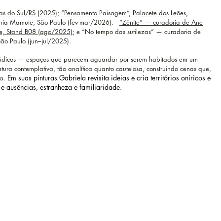
ias do Sul/RS (2025)
;
“Pensamento Paisagem”, Palacete dos Leões,
aleria Mamute, São Paulo (fev-mar/2026).
“Zênite” — curadoria de Ane
te, Stand B08 (ago/2025)
; e “No tempo das sutilezas” — curadoria de
ão Paulo (jun–jul/2025).
 e lúdicos — espaços que parecem aguardar por serem habitados em um
ura contemplativa, tão analítica quanto cautelosa, construindo cenas que,
Em suas pinturas Gabriela revisita ideias e cria territórios oníricos e
la.
e ausências, estranheza e familiaridade.