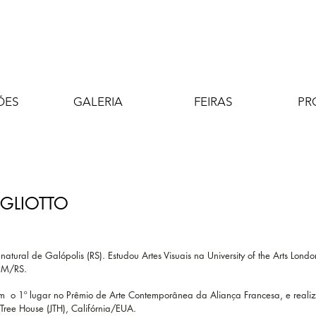
ÕES
GALERIA
FEIRAS
PR
AGLIOTTO
é natural de Galópolis (RS). Estudou Artes Visuais na University of the Arts 
PM/RS.
 o 1º lugar no Prêmio de Arte Contemporânea da Aliança Francesa, e reali
a Tree House (JTH), Califórnia/EUA.