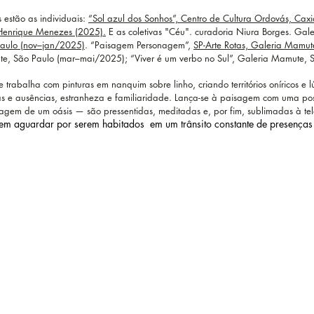
s estão as individuais:
“Sol azul dos Sonhos”, Centro de Cultura Ordovás, Cax
Henrique Menezes (2025).
E as coletivas "Céu". curadoria Niura Borges. G
Paulo (nov–jan/2025)
. “Paisagem Personagem”,
SP-Arte Rotas, Galeria Mamu
te, São Paulo (mar–mai/2025); “Viver é um verbo no Sul”, Galeria Mamute, S
 trabalha com pinturas em nanquim sobre linho, criando territórios oníricos
ças e ausências, estranheza e familiaridade. Lança-se à paisagem com uma post
em de um oásis — são pressentidas, meditadas e, por fim, sublimadas à te
cem aguardar por serem habitados em um trânsito constante de presenças 