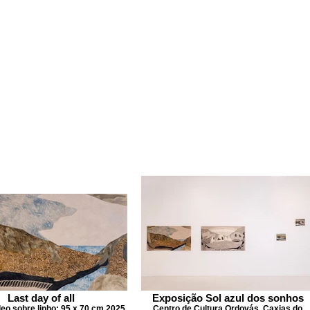
Last day of all
Exposição Sol azul dos sonhos
leo sobre linho; 95 x 70 cm 2025
Centro de Cultura Ordovás. Caxias do