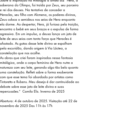
Sobre a inspiração na mitologia a artista diz “Hera, a
soberana do Olimpo, foi traída por Zeus, seu parceiro
e rei dos deuses. Na tentativa de conceder a
Heracles, seu filho com Alcmena, os poderes divinos,
Zeus coloca o semideus nos seios de Hera enquanto
ela dorme. Ao despertar, Hera, já furiosa pela traição,
encontra o bebê em seus braços e o expulsa de forma
agressiva. Em um impulso, a deusa lança um jato de
leite de seus seios com tanta força que Heracles é
afastado. As gotas desse leite divino se espalham
pela escuridão, dando origem à Via Láctea, a
constelação que nos acolhe.
As obras que criei foram inspiradas nessa fantasia
mitológica, onde o corpo feminino de Hera nutre a
natureza com seu leite, gerando algo tão belo quanto
uma constelação. Refleti sobre a forma exuberante
com que esse tema foi abordado por artistas como
Tintoretto e Rubens. Meu desejo é dar continuidade ao
debate sobre esse jato de leite divino e suas
repercussões.” Camila Elis. Inverno de 2025
Abertura: 4 de outubro de 2025.
Visitação até 22 de
novembro de 2025 Das 11h às 17h