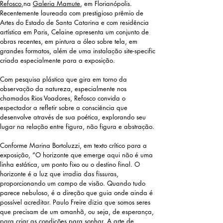
Refosco
,na
Galeria Mamute
, em Florianópolis.
Recentemente laureada com prestigioso prêmio de
Artes do Estado de Santa Catarina e com residência
artística em Paris, Celaine apresenta um conjunto de
obras recentes, em pintura a óleo sobre tela, em
grandes formatos, além de uma instalação site-specific
criada especialmente para a exposição.
Com pesquisa plástica que gira em torno da
observação da natureza, especialmente nos
chamados Rios Voadores, Refosco convida o
espectador a refletir sobre a consciência que
desenvolve através de sua poética, explorando seu
lugar na relação entre figura, não figura e abstração.
Conforme Marina Bortoluzzi, em texto crítico para a
exposição, “O horizonte que emerge aqui não é uma
linha estática, um ponto fixo ou o destino final. O
horizonte é a luz que irradia das fissuras,
proporcionando um campo de visão. Quando tudo
parece nebuloso, é a direção que guia onde ainda é
possível acreditar. Paulo Freire dizia que somos seres
que precisam de um amanhã, ou seja, de esperança,
para criar as condições para sonhar. A arte de