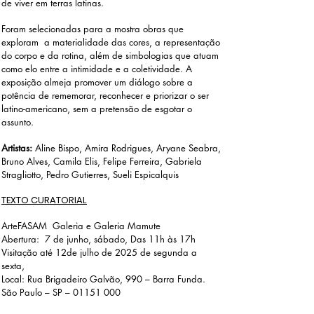
de viver em terras latinas.
Foram selecionadas para a mostra obras que
exploram a materialidade das cores, a representação
do corpo e da rotina, além de simbologias que atuam
como elo entre a intimidade e a coletividade. A
exposição almeja promover um diálogo sobre a
potência de rememorar, reconhecer e priorizar o ser
latino-americano, sem a pretensão de esgotar o
assunto.
Artistas:
Aline Bispo, Amira Rodrigues, Aryane Seabra,
Bruno Alves, Camila Elis, Felipe Ferreira, Gabriela
Stragliotto, Pedro Gutierres, Sueli Espicalquis
TEXTO CURATORIAL
ArteFASAM Galeria e Galeria Mamute
Abertura: 7 de junho, sábado, Das 11h às 17h
Visitação até 12de julho de 2025 de segunda a
sexta,
Local:
Rua Brigadeiro Galvão, 990 – Barra Funda.
São Paulo – SP –
01151 000