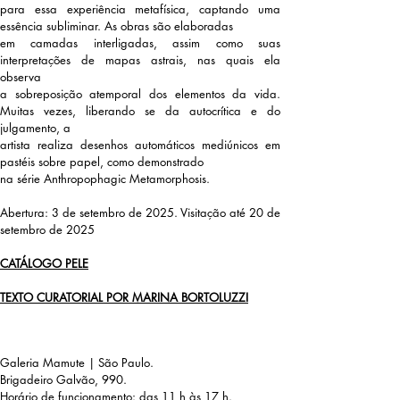
para essa experiência metafísica, captando uma
essência subliminar. As obras são elaboradas
em camadas interligadas, assim como suas
interpretações de mapas astrais, nas quais ela
observa
a sobreposição atemporal dos elementos da vida.
Muitas vezes, liberando se da autocrítica e do
julgamento, a
artista realiza desenhos automáticos mediúnicos em
pastéis sobre papel, como demonstrado
na série Anthropophagic Metamorphosis.
Abertura:
3 de setembro de 2025.
Visitação até
20 de
setembro de 2025
CATÁLOGO PELE
TEXTO CURATORIAL POR MARINA BORTOLUZZI
Galeria
Mamute | São Paulo.
Brigadeiro
Galvão, 990.
Horário
de funcionamento: das 11 h às 17 h.